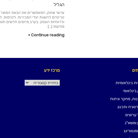
הגליל
ערוצי שיווק, המאפשרים את הבאת המוצר 
קריטיים להשגת יעדי המכירות, לקיימות, 
ולרווחיות העסק. בקרב מיזמים חדשים חס
מודעות […]
Continue reading
תים
מרכז ידע
מרכז
ת בינלאומיות
ידע
 בינלאומי
ות, מחקר וניתוח
טגיה ותכנון
 ערוצים
 ומשא"נ
ומנטורינג