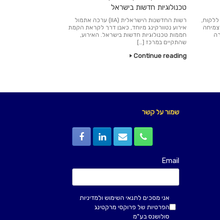
טכנולוגיות חדשות בישראל
ללקוח,
רשות החדשנות הישראלית (IIA) ערכה אתמול
לצמיחה
אירוע נטוורקינג מיוחד, כאבן דרך לקראת הקמת
רה
חממות טכנולוגיות חדשות בישראל. האירוע,
שהתקיים במרכז […]
Continue reading
שמור על קשר
Email
אני מסכים
לתנאי השימוש
ולמדיניות
הפרטיות
של פרוקסי מרקטינג
סולושנס בע"מ