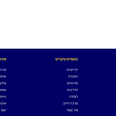
קישורים עיקריים
שירו
דף הבית
מכירו
החברה
שיווק
שירותים
מידענ
הדרכות
אסטר
לומדה
ניהול
מרכז הידע
ארגון
צור קשר
יעוץ 